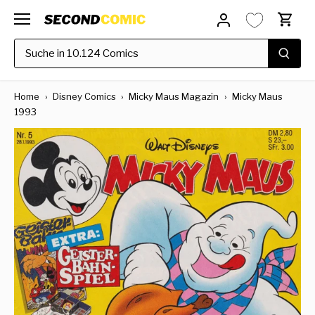
Direkt
zum
Inhalt
Home
›
Disney Comics
›
Micky Maus Magazin
›
Micky Maus
1993