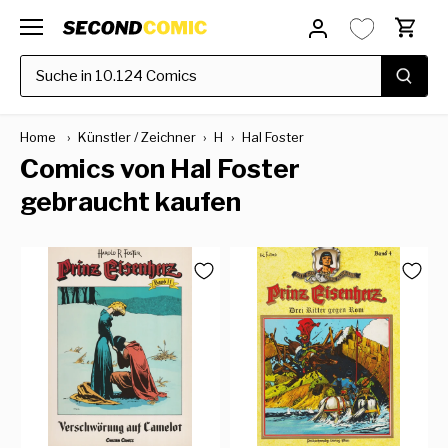
Direkt
zum
Inhalt
Home
›
Künstler / Zeichner
›
H
›
Hal Foster
Comics von Hal Foster
gebraucht kaufen