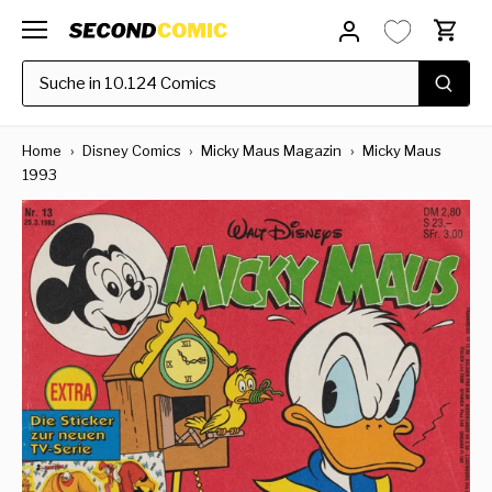
Direkt
zum
Inhalt
Home
›
Disney Comics
›
Micky Maus Magazin
›
Micky Maus
1993