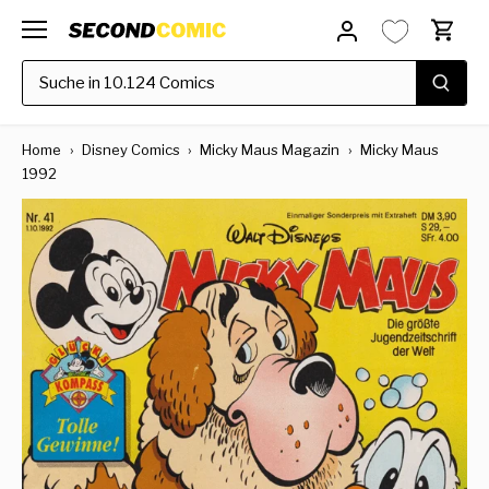
Direkt
zum
Inhalt
Home
›
Disney Comics
›
Micky Maus Magazin
›
Micky Maus
1992