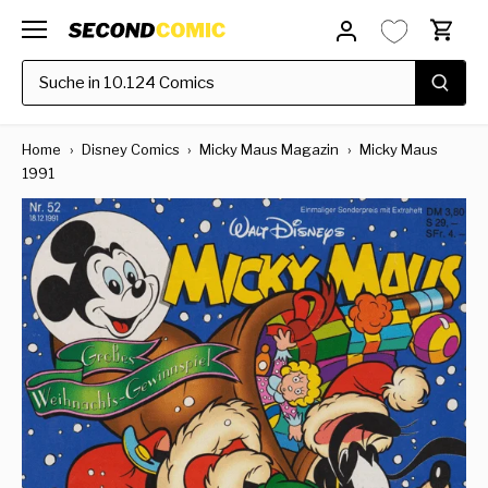
Direkt
zum
Inhalt
Home
›
Disney Comics
›
Micky Maus Magazin
›
Micky Maus
1991