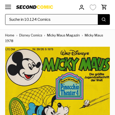
Direkt
zum
Inhalt
Home
›
Disney Comics
›
Micky Maus Magazin
›
Micky Maus
1978