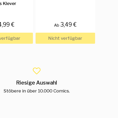
s Klever
Somm
4,99 €
3,49 €
Ab
verfügbar
Nicht verfügbar
Nic
Riesige Auswahl
Stöbere in über 10.000 Comics.