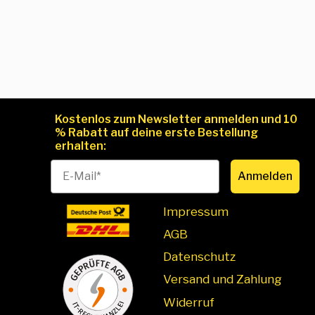
Kostenlos zum Newsletter anmelden und 10
% Rabatt auf deine erste Bestellung
erhalten:
Anmelden
Impressum
AGB
Datenschutz
Versand und Zahlung
Widerruf