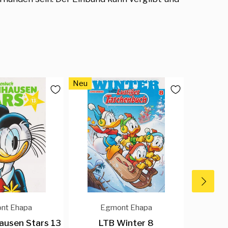
Neu
Neu
nt Ehapa
Egmont Ehapa
E
ausen Stars 13
LTB Winter 8
LT