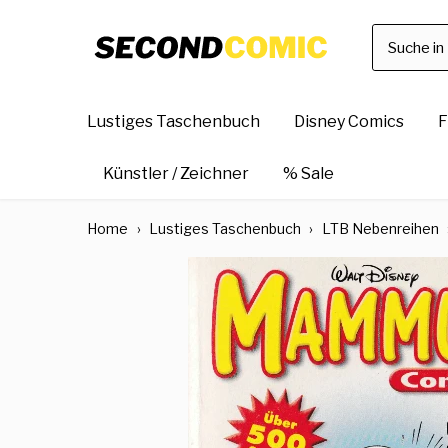
Direkt
zum
Inhalt
Lustiges Taschenbuch
Disney Comics
F
Künstler / Zeichner
% Sale
Home
›
Lustiges Taschenbuch
›
LTB Nebenreihen