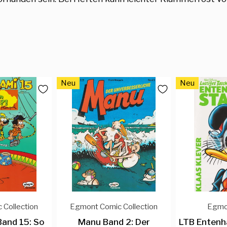
Neu
Neu
 Collection
Egmont Comic Collection
Egmo
Band 15: So
Manu Band 2: Der
LTB Entenh