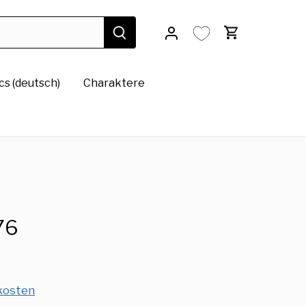
s (deutsch)
Charaktere
76
kosten