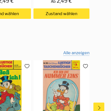
2,49 €
2,49 €
Ab
nd wählen
Zustand wählen
Zus
Alle anzeigen