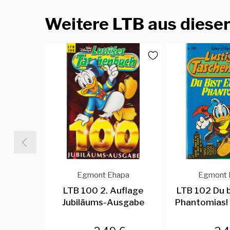
Weitere LTB aus dieser
Egmont Ehapa
Egmont 
LTB 100 2. Auflage
LTB 102 Du b
Jubiläums-Ausgabe
Phantomias! 