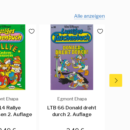
Alle anzeigen
nt Ehapa
Egmont Ehapa
E
14 Rallye
LTB 66 Donald dreht
LTB 79
en 2. Auflage
durch 2. Auflage
auf Tale