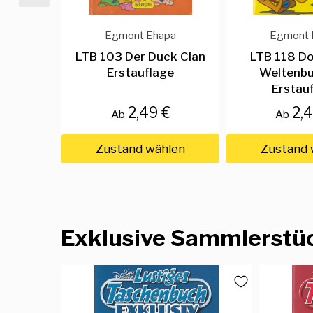
Egmont Ehapa
Egmont 
LTB 103 Der Duck Clan
LTB 118 Do
Erstauflage
Weltenb
Erstau
2,49 €
2,
Ab
Ab
Zustand wählen
Zustand 
Exklusive Sammlerstü