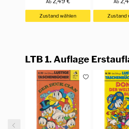
2,49 €
2,
Ab
Ab
Zustand wählen
Zustand 
LTB 1. Auflage Erstauf