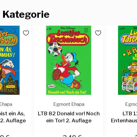
 Kategorie
Ehapa
Egmont Ehapa
Egmo
ist ein As,
LTB 82 Donald vor! Noch
LTB 1
2. Auflage
ein Tor! 2. Auflage
Entenhaus