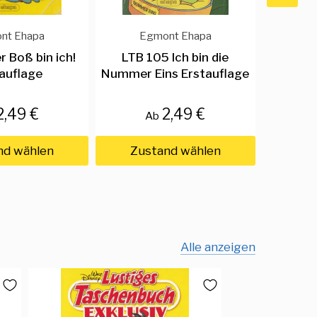
nt Ehapa
Egmont Ehapa
E
 Boß bin ich!
LTB 105 Ich bin die
LTB 10
auflage
Nummer Eins Erstauflage
Finanzg
2,49 €
2,49 €
Ab
nd wählen
Zustand wählen
Zus
Alle anzeigen