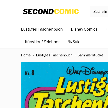
Direkt
zum
Inhalt
Lustiges Taschenbuch
Disney Comics
F
Künstler / Zeichner
% Sale
Home
›
Lustiges Taschenbuch
›
Sammlerstücke
›