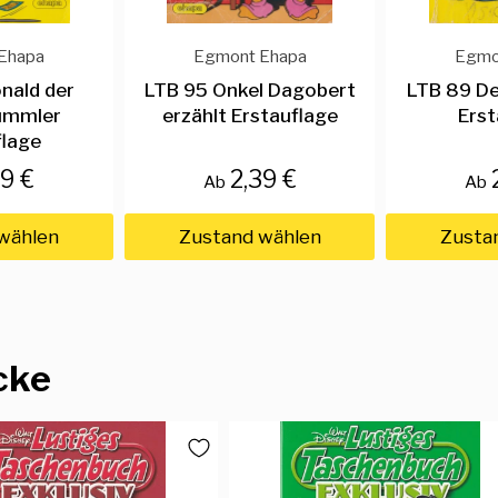
Ehapa
Egmont Ehapa
Egmo
nald der
LTB 95 Onkel Dagobert
LTB 89 Der
ummler
erzählt Erstauflage
Erst
flage
49 €
2,39 €
Ab
Ab
wählen
Zustand wählen
Zusta
cke