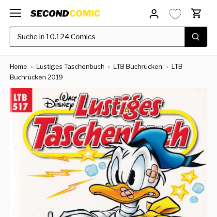
Direkt
zum
Inhalt
Home
›
Lustiges Taschenbuch
›
LTB Buchrücken
›
LTB
Buchrücken 2019