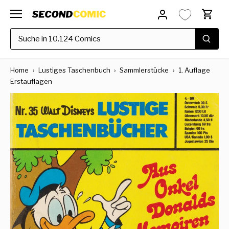
Direkt
zum
Inhalt
Home
›
Lustiges Taschenbuch
›
Sammlerstücke
›
1. Auflage
Erstauflagen