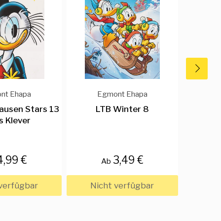
nt Ehapa
Egmont Ehapa
E
ausen Stars 13
LTB Winter 8
LT
s Klever
Somm
4,99 €
3,49 €
Ab
verfügbar
Nicht verfügbar
Nic