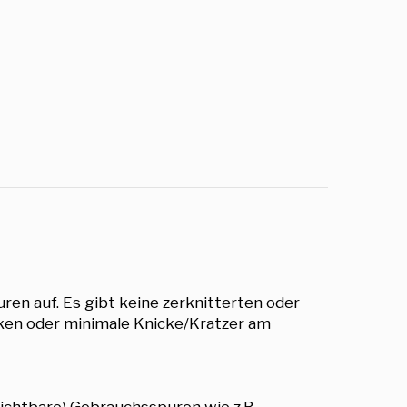
ren auf. Es gibt keine zerknitterten oder
cken oder minimale Knicke/Kratzer am
sichtbare) Gebrauchsspuren wie z.B.