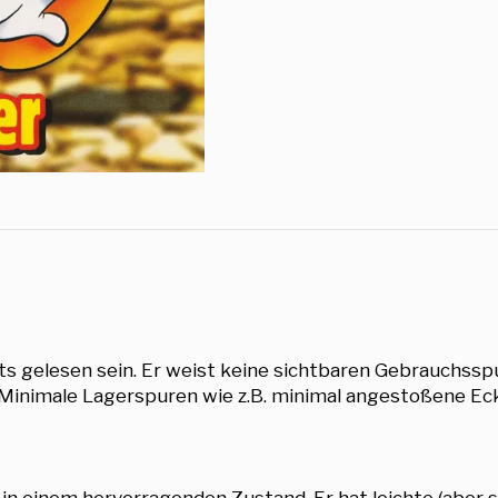
ts gelesen sein. Er weist keine sichtbaren Gebrauchsspu
 Minimale Lagerspuren wie z.B. minimal angestoßene E
 in einem hervorragenden Zustand. Er hat leichte (aber 