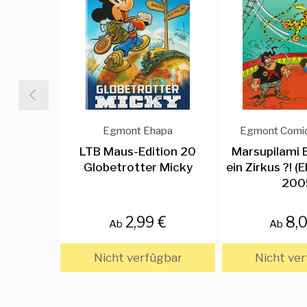
Egmont Ehapa
Egmont Comic
LTB Maus-Edition 20
Marsupilami 
Globetrotter Micky
ein Zirkus ?! 
200
2,99 €
8,
Ab
Ab
Nicht verfügbar
Nicht ve