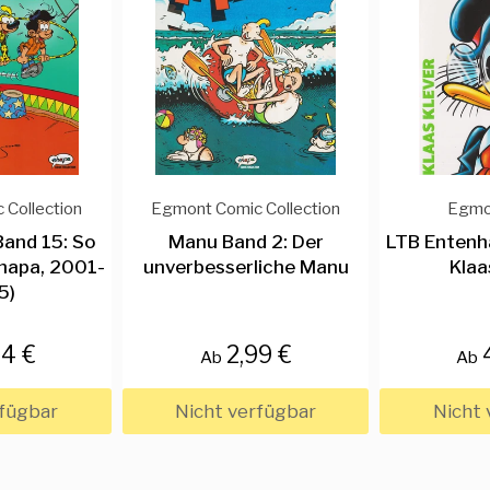
 Collection
Egmont Comic Collection
Egmo
Band 15: So
Manu Band 2: Der
LTB Entenh
(Ehapa, 2001-
unverbesserliche Manu
Klaa
5)
04 €
2,99 €
Ab
Ab
rfügbar
Nicht verfügbar
Nicht 