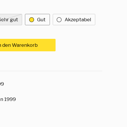
Sehr gut
Gut
Akzeptabel
n den Warenkorb
99
en 1999