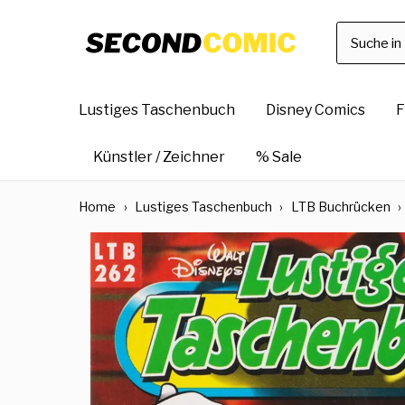
Direkt
zum
Inhalt
Lustiges Taschenbuch
Disney Comics
F
Künstler / Zeichner
% Sale
Home
›
Lustiges Taschenbuch
›
LTB Buchrücken
›