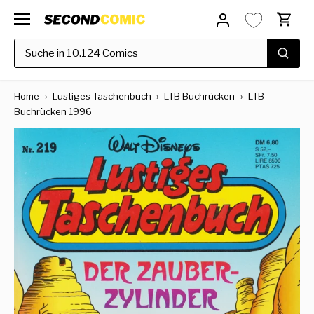
Direkt
zum
Inhalt
Home
›
Lustiges Taschenbuch
›
LTB Buchrücken
›
LTB
Buchrücken 1996