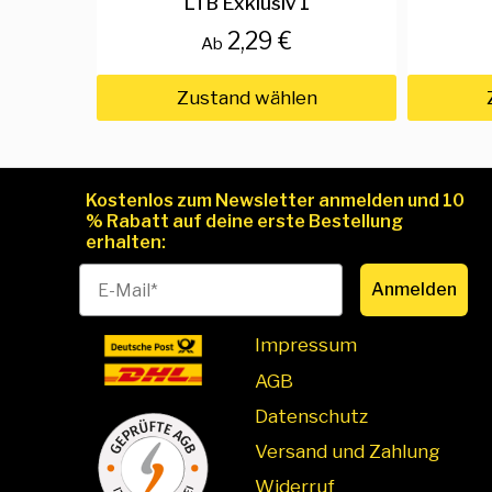
LTB Exklusiv 1
2,29 €
Ab
Zustand wählen
Kostenlos zum Newsletter anmelden und 10
% Rabatt auf deine erste Bestellung
erhalten:
Anmelden
Impressum
AGB
Datenschutz
Versand und Zahlung
Widerruf