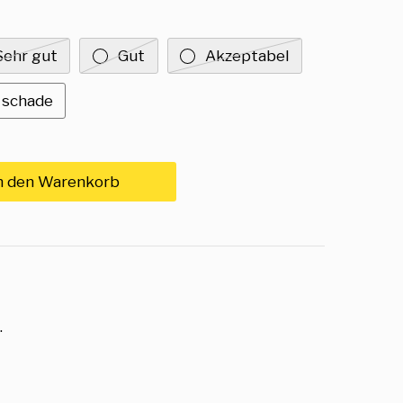
Sehr gut
Gut
Akzeptabel
 schade
n den Warenkorb
.