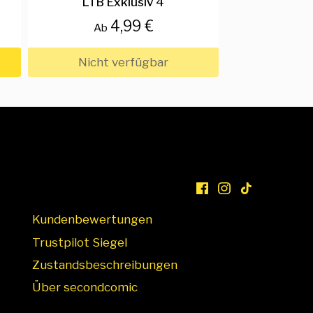
LTB Exklusiv 4
4,99 €
Ab
Nicht verfügbar
Kundenbewertungen
Trustpilot Siegel
Zustandsbeschreibungen
Über secondcomic