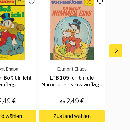
nt Ehapa
Egmont Ehapa
E
 Boß bin ich!
LTB 105 Ich bin die
LTB 86
auflage
Nummer Eins Erstauflage
ein
E
2,49 €
2,49 €
Ab
nd wählen
Zustand wählen
Zus