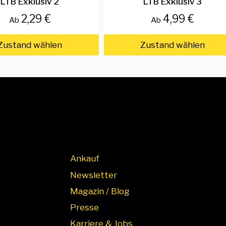
LTB Exklusiv 2
LTB Exklusiv 3
2,29 €
4,99 €
Ab
Ab
Zustand wählen
Zustand wählen
Ankauf
Newsletter
Magazin / Blog
Presse
Karriere & Jobs