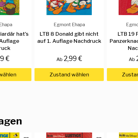
Ehapa
Egmont Ehapa
Egmo
liardär hat's
LTB 8 Donald gibt nicht
LTB 19 P
 Auflage
auf 1. Auflage Nachdruck
Panzerknac
ruck
Nac
49 €
2,99 €
Ab
Ab
wählen
Zustand wählen
Zusta
lagen