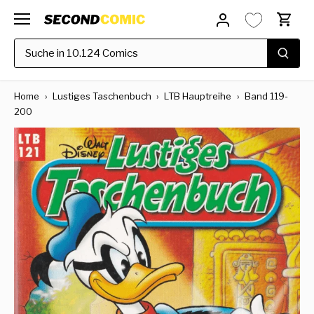
Direkt
zum
Inhalt
Home
›
Lustiges Taschenbuch
›
LTB Hauptreihe
›
Band 119-
200