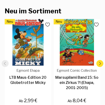
Neu im Sortiment
Neu
Neu
Egmont Ehapa
Egmont Comic Collection
LTB Maus-Edition 20
Marsupilami Band 15: So
Globetrotter Micky
ein Zirkus ?! (Ehapa,
2001-2005)
2,99 €
8,04 €
Ab
Ab