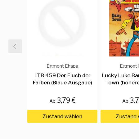
Egmont Ehapa
Egmont 
LTB 459 Der Fluch der
Lucky Luke Ba
Farben (Blaue Ausgabe)
Town (höhere
3,79 €
3,
Ab
Ab
Zustand wählen
Zustand 