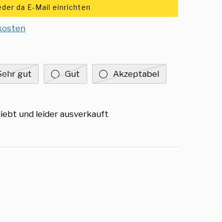
der da E-Mail einrichten
kosten
Sehr gut
Gut
Akzeptabel
liebt und leider ausverkauft