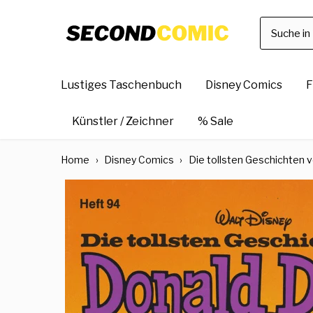
Direkt
zum
Inhalt
Lustiges Taschenbuch
Disney Comics
F
Künstler / Zeichner
% Sale
Home
›
Disney Comics
›
Die tollsten Geschichten 