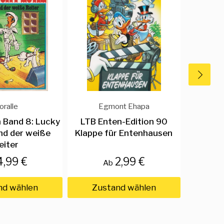
oralle
Egmont Ehapa
E
 Band 8: Lucky
LTB Enten-Edition 90
LT
 und der weiße
Klappe für Entenhausen
eiter
4,99 €
2,99 €
Ab
nd wählen
Zustand wählen
Zus