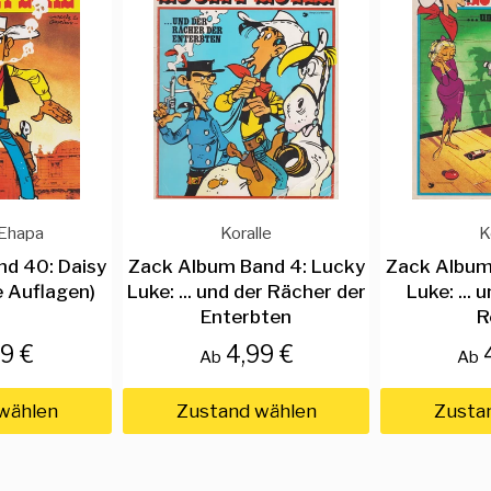
Ehapa
Koralle
K
nd 40: Daisy
Zack Album Band 4: Lucky
Zack Album
 Auflagen)
Luke: ... und der Rächer der
Luke: ...
Enterbten
R
79 €
4,99 €
Ab
Ab
wählen
Zustand wählen
Zusta