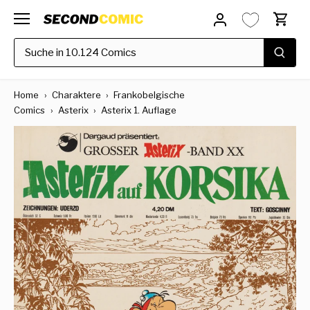
Direkt
zum
Inhalt
Home
›
Charaktere
›
Frankobelgische
Comics
›
Asterix
›
Asterix 1. Auflage