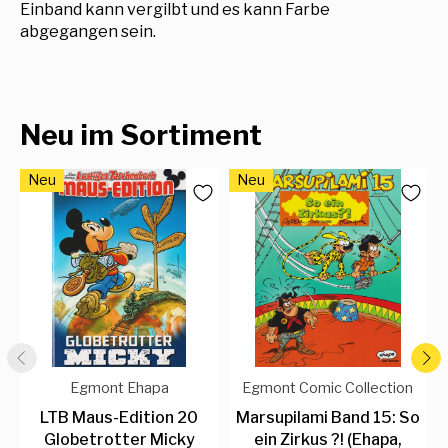
Einband kann vergilbt und es kann Farbe
abgegangen sein.
Neu im Sortiment
Neu
Neu
Egmont Ehapa
Egmont Comic Collection
LTB Maus-Edition 20
Marsupilami Band 15: So
Globetrotter Micky
ein Zirkus ?! (Ehapa,